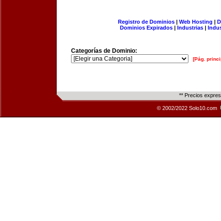
Registro de Dominios
|
Web Hosting
|
D
Dominios Expirados
|
Industrias
|
Indu
Categorías de Dominio:
[Pág. princi
** Precios expre
© 2002/2022 Solo10.com