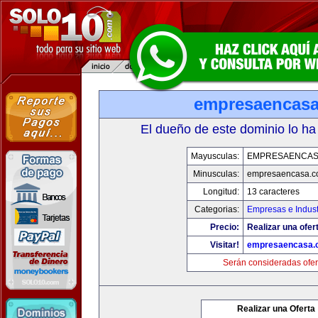
empresaencas
El dueño de este dominio lo ha
Mayusculas:
EMPRESAENCAS
Minusculas:
empresaencasa.
Longitud:
13 caracteres
Categorias:
Empresas e Indust
Precio:
Realizar una ofer
Visitar!
empresaencasa.
Serán consideradas ofer
Realizar una Oferta