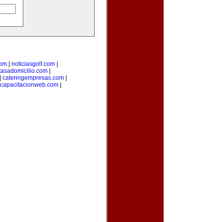
com
|
noticiasgolf.com
|
tasadomicilio.com
|
|
cateringempresas.com
|
capacitacionweb.com
|