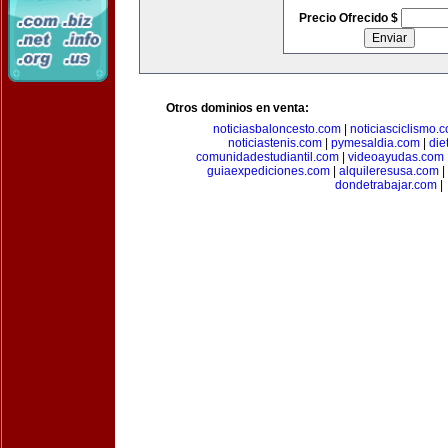
Precio Ofrecido $
Otros dominios en venta:
noticiasbaloncesto.com
|
noticiasciclismo.
noticiastenis.com
|
pymesaldia.com
|
die
comunidadestudiantil.com
|
videoayudas.com
guiaexpediciones.com
|
alquileresusa.com
|
dondetrabajar.com
|