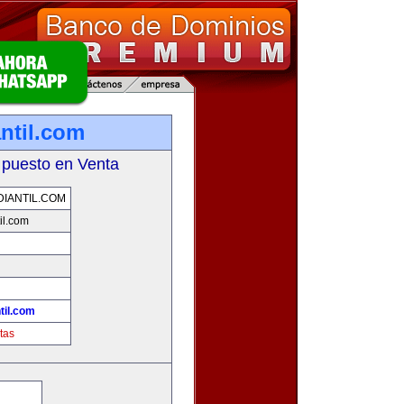
ntil.com
 puesto en Venta
IANTIL.COM
il.com
!
til.com
tas