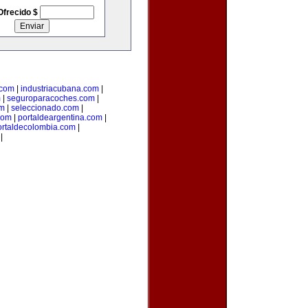
Ofrecido $
.com
|
industriacubana.com
|
m
|
seguroparacoches.com
|
om
|
seleccionado.com
|
com
|
portaldeargentina.com
|
ortaldecolombia.com
|
|