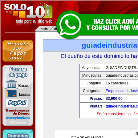
guiadeindustri
El dueño de este dominio lo ha
Mayusculas:
GUIADEINDUSTRI
Minusculas:
guiadeindustrias.c
Longitud:
16 caracteres
Categorias:
Empresas e Industr
Precio:
$3,900.00
Visitar!
guiadeindustrias.
Serán consideradas ofer
R