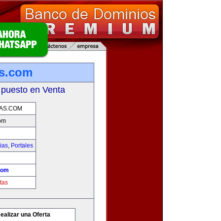
as.com
 puesto en Venta
AS.COM
om
ias
,
Portales
com
tas
ealizar una Oferta