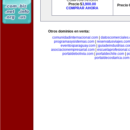
COMPRAR AHORA
Precio $
3,900.00
Precio 
COMPRAR AHORA
Otros dominios en venta:
comunidadinternacional.com
|
datoscomerciales
programasysistemas.com
|
reservatusviajes.co
eventosparaguay.com
|
guiadeindustrias.c
asociacionempresarial.com
|
escuelaprofesional.
portaldebolivia.com
|
portaldechile.com
|
p
portaldecostarica.com