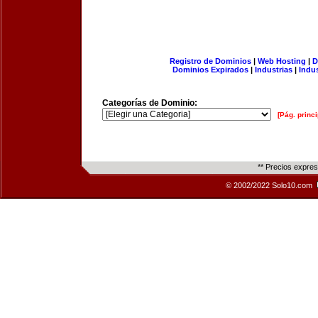
Registro de Dominios
|
Web Hosting
|
D
Dominios Expirados
|
Industrias
|
Indu
Categorías de Dominio:
[Pág. princi
** Precios expre
© 2002/2022 Solo10.com