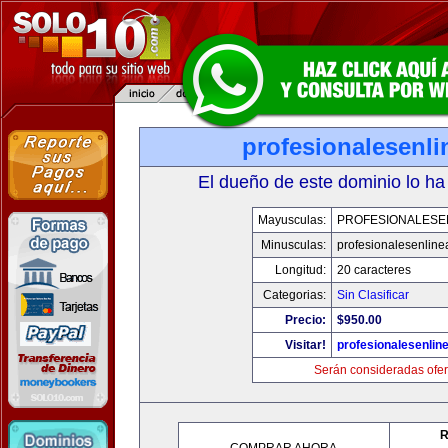
profesionalesenl
El dueño de este dominio lo ha
Mayusculas:
PROFESIONALESE
Minusculas:
profesionalesenlin
Longitud:
20 caracteres
Categorias:
Sin Clasificar
Precio:
$950.00
Visitar!
profesionalesenlin
Serán consideradas ofer
R