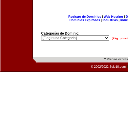
Registro de Dominios
|
Web Hosting
|
D
Dominios Expirados
|
Industrias
|
Indu
Categorías de Dominio:
[Pág. princi
** Precios expre
© 2002/2022 Solo10.com