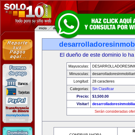
desarrolladoresinmob
El dueño de este dominio lo ha
Mayusculas:
DESARROLLADORESINM
Minusculas:
desarrolladoresinmobilia
Longitud:
28 caracteres
Categorias:
Sin Clasificar
Precio:
$3,500.00
Visitar!
desarrolladoresinmobili
Serán consideradas ofer
R