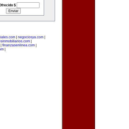
Ofrecido $
iales.com
|
negociosya.com
|
esinmobiliarios.com
|
|
finanzasenlinea.com
|
com
|