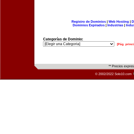
Registro de Dominios
|
Web Hosting
|
D
Dominios Expirados
|
Industrias
|
Indu
Categorías de Dominio:
[Pág. princi
** Precios expre
© 2002/2022 Solo10.com