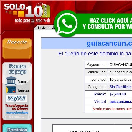
guiacancun.
El dueño de este dominio lo ha
Mayusculas:
GUIACANCU
Minusculas:
guiacancun.
Longitud:
10 caracteres
Categorias:
Sin Clasificar
Precio:
$2,900.00
Visitar!
guiacancun.
Serán consideradas ofer
R