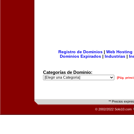
Registro de Dominios
|
Web Hosting
Dominios Expirados
|
Industrias
|
In
Categorías de Dominio:
[Pág. princi
** Precios expre
© 2002/2022 Solo10.com