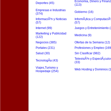
Economia, Dinero y Finan
Deportes (45)
(113)
Empresas e Industrias
Gobierno (16)
(374)
InformaciÃ³n y Noticias
InformÃ¡tica y ComputaciÃ
(57)
(57)
Internet (99)
Juegos y Entretenimiento (
Marketing y Publicidad
Medicina (9)
(122)
Negocios (385)
Ofertas de la Semana (12)
Portales (231)
Profesiones y Empleo (169
Salud (30)
Sin Clasificar (982)
TelevisiÃ³n y EspectÃ¡culo
TecnologÃ­a (43)
(33)
Viajes,Turismo y
Web Hosting y Dominios (
Hospedaje (254)