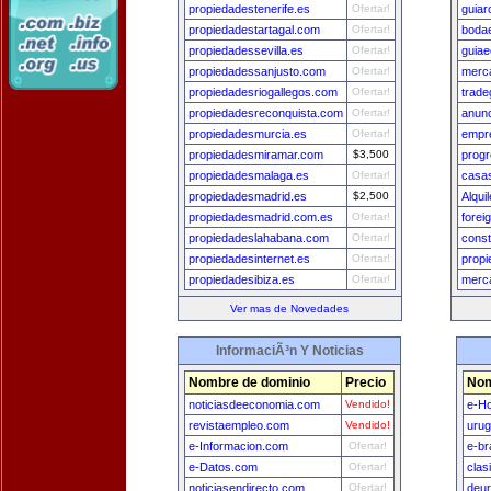
propiedadestenerife.es
Ofertar!
guiar
propiedadestartagal.com
Ofertar!
bodae
propiedadessevilla.es
Ofertar!
guiae
propiedadessanjusto.com
Ofertar!
merca
propiedadesriogallegos.com
Ofertar!
trade
propiedadesreconquista.com
Ofertar!
anunc
propiedadesmurcia.es
Ofertar!
empr
propiedadesmiramar.com
$3,500
progr
propiedadesmalaga.es
Ofertar!
casa
propiedadesmadrid.es
$2,500
Alqu
propiedadesmadrid.com.es
Ofertar!
forei
propiedadeslahabana.com
Ofertar!
cons
propiedadesinternet.es
Ofertar!
prop
propiedadesibiza.es
Ofertar!
merc
Ver mas de Novedades
InformaciÃ³n Y Noticias
Nombre de dominio
Precio
Nom
noticiasdeeconomia.com
Vendido!
e-H
revistaempleo.com
Vendido!
uru
e-Informacion.com
Ofertar!
e-br
e-Datos.com
Ofertar!
clas
noticiasendirecto.com
Ofertar!
deu