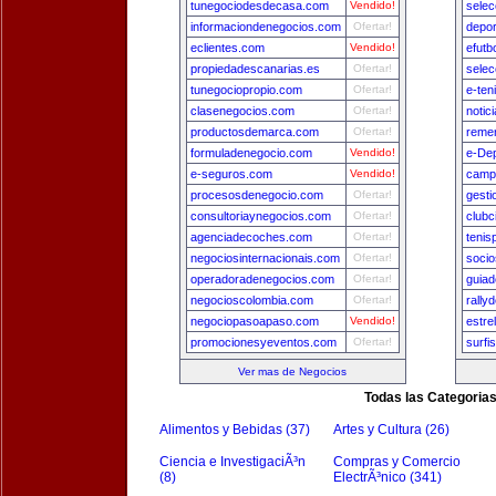
tunegociodesdecasa.com
Vendido!
sele
informaciondenegocios.com
Ofertar!
depo
eclientes.com
Vendido!
efutb
propiedadescanarias.es
Ofertar!
sele
tunegociopropio.com
Ofertar!
e-ten
clasenegocios.com
Ofertar!
notic
productosdemarca.com
Ofertar!
remer
formuladenegocio.com
Vendido!
e-De
e-seguros.com
Vendido!
camp
procesosdenegocio.com
Ofertar!
gest
consultoriaynegocios.com
Ofertar!
clubc
agenciadecoches.com
Ofertar!
tenis
negociosinternacionais.com
Ofertar!
socio
operadoradenegocios.com
Ofertar!
guia
negocioscolombia.com
Ofertar!
rally
negociopasoapaso.com
Vendido!
estre
promocionesyeventos.com
Ofertar!
surfi
Ver mas de Negocios
Todas las Categoria
Alimentos y Bebidas (37)
Artes y Cultura (26)
Ciencia e InvestigaciÃ³n
Compras y Comercio
(8)
ElectrÃ³nico (341)