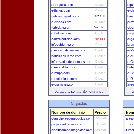
diarioperu.com
Ofertar!
i-gu
ediarios.com
Ofertar!
e-ch
noticiasdigitales.com
$2,500
bar
e-diarios.com
Ofertar!
prov
tododato.com
Vendido!
cibe
e-boletin.com
Ofertar!
prop
centralnoticias.com
Vendido!
arge
infogobierno.com
Ofertar!
bras
panoramafinanciero.com
Ofertar!
e-Pa
noticiasciclismo.com
Ofertar!
e-ci
informaciondenegocios.com
Ofertar!
e-Ci
campoaldia.com
Ofertar!
hote
e-mapa.com
Ofertar!
e-Br
e-periodicos.com
Ofertar!
e-Ra
e-opiniones.com
Ofertar!
areq
Ver mas de InformaciÃ³n Y Noticias
V
Negocios
Nombre de dominio
Precio
Nomb
consultoresdenegocios.com
Ofertar!
areaf
propiedadesmurcia.es
Ofertar!
selec
clasificadosdenegocios.com
Ofertar!
futbo