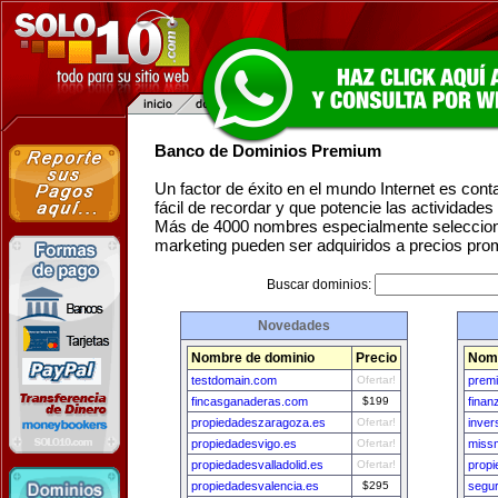
Banco de Dominios Premium
Un factor de éxito en el mundo Internet es con
fácil de recordar y que potencie las actividade
Más de 4000 nombres especialmente seleccion
marketing pueden ser adquiridos a precios pro
Buscar dominios:
Novedades
Nombre de dominio
Precio
Nomb
testdomain.com
Ofertar!
prem
fincasganaderas.com
$199
fina
propiedadeszaragoza.es
Ofertar!
inver
propiedadesvigo.es
Ofertar!
missm
propiedadesvalladolid.es
Ofertar!
propi
propiedadesvalencia.es
$295
segu